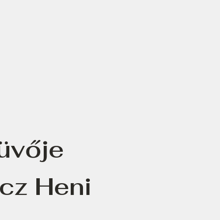
küvője
cz Heni