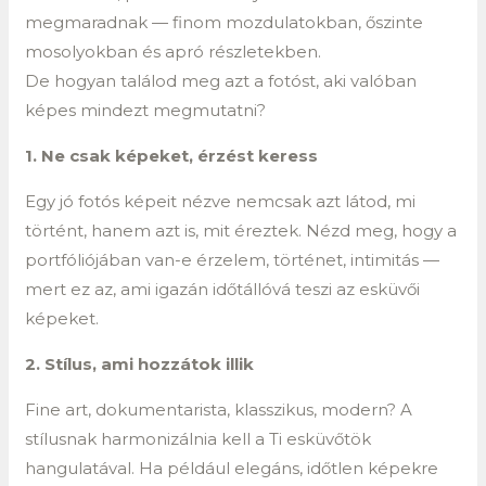
megmaradnak — finom mozdulatokban, őszinte
mosolyokban és apró részletekben.
De hogyan találod meg azt a fotóst, aki valóban
képes mindezt megmutatni?
1. Ne csak képeket, érzést keress
Egy jó fotós képeit nézve nemcsak azt látod, mi
történt, hanem azt is, mit éreztek. Nézd meg, hogy a
portfóliójában van-e érzelem, történet, intimitás —
mert ez az, ami igazán időtállóvá teszi az esküvői
képeket.
2. Stílus, ami hozzátok illik
Fine art, dokumentarista, klasszikus, modern? A
stílusnak harmonizálnia kell a Ti esküvőtök
hangulatával. Ha például elegáns, időtlen képekre