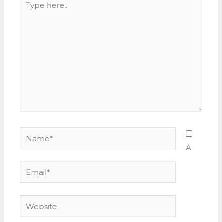
here..
Name*
A
Email*
Website