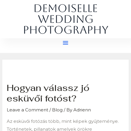
Skip
Post
Demoiselle
to
navigation
Wedding
content
Photography
Hogyan válassz jó
esküvői fotóst?
Leave a Comment
/
Blog
/ By
Adrienn
Az esküvői fotózás több, mint képek gyűjteménye.
Történetek, pillanatok amelyek örökre