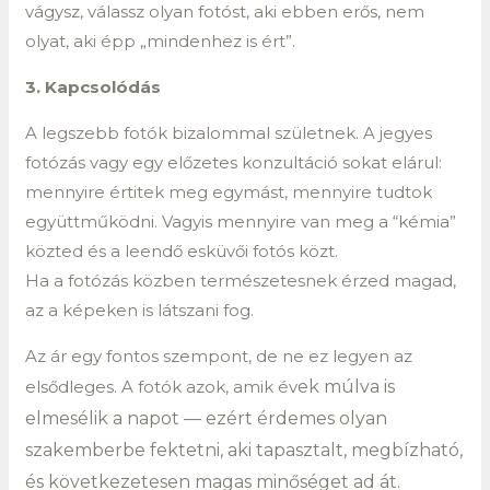
vágysz, válassz olyan fotóst, aki ebben erős, nem
olyat, aki épp „mindenhez is ért”.
3. Kapcsolódás
A legszebb fotók bizalommal születnek. A jegyes
fotózás vagy egy előzetes konzultáció sokat elárul:
mennyire értitek meg egymást, mennyire tudtok
együttműködni. Vagyis mennyire van meg a “kémia”
közted és a leendő esküvői fotós közt.
Ha a fotózás közben természetesnek érzed magad,
az a képeken is látszani fog.
Az ár egy fontos szempont, de ne ez legyen az
elsődleges. A fotók azok, amik év
ek múlva is
elmesélik a napot — ezért érdemes olyan
szakemberbe fektetni, aki tapasztalt, megbízható,
és következetesen magas minőséget ad át.