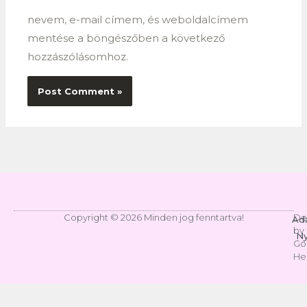
nevem, e-mail címem, és weboldalcímem
mentése a böngészőben a következő
hozzászólásomhoz.
Copyright © 2026 Minden jog fenntartva!
De
Ad
by
Ny
Gö
He